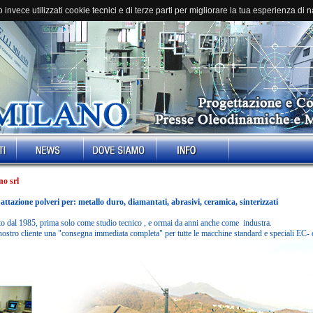
invece utilizzati cookie tecnici e di terze parti per migliorare la tua esperienza di 
no srl
tazione polveri per: metallo duro, diamantati, abrasivi, ceramica, sinterizzati
to dal 1985, prima solo come studio tecnico , e ormai da anni anche come industra.
 nostro cliente una "consegna immediata completa" per tutte le macchine standard e speciali EC- ce