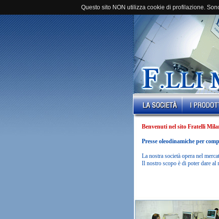
Questo sito NON utilizza cookie di profilazione. Sono 
Benvenuti nel sito Fratelli Mila
Presse oleodinamiche per compat
La nostra società opera nel merca
Il nostro scopo è di poter dare al