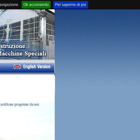
navigazione.
Ok acconsento
Per saperne di più
rtificate progettate da noi.