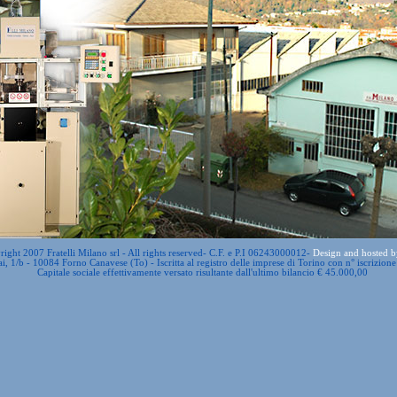
ight 2007 Fratelli Milano srl - All rights reserved- C.F. e P.I 06243000012-
Design and hosted 
i, 1/b - 10084 Forno Canavese (To) - Iscritta al registro delle imprese di Torino con n° iscrizi
Capitale sociale effettivamente versato risultante dall'ultimo bilancio € 45.000,00