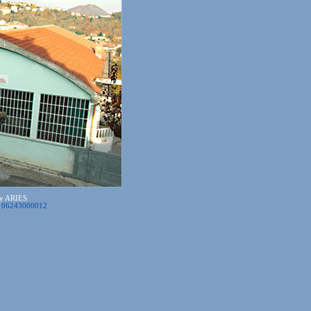
by ARIES
one 06243000012